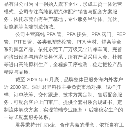
品有限公司为同一创始人旗下企业，形成
工贸一体运营
模式
。公司专注高纯氟塑流体配件销售与配套方案服
务，依托东莞自有生产基地，专业服务半导体、光伏、
新能源等高端制造领域。
公司主营高纯 PFA 管、PFA 接头、PFA 阀门、FEP
管、PTFE 管、各类氟塑热缩管、PFA 棒材、焊条等全
系列氟塑产品。依托东莞工厂万级无尘洁净车间、完善
的挤出设备与精密质检体系，所有产品采用大金、杜邦
等进口高纯原料生产，全程多工序检测，稳定把控产品
精度与品质。
截至 2026 年 6 月底，品牌整体已服务海内外客户
近 2000 家。深圳君昇科技主要负责
市场对接、试样打
样、订单统筹、交付跟进、技术方案定制、售后配套服
务
，可配合客户上门审厂、提供全套材质合规证书、定
制流体解决方案，实现
前端专业服务 + 后端稳定生产
的
一站式配套服务体系。
君昇秉持开门办企、合作共赢的理念，依托自有工