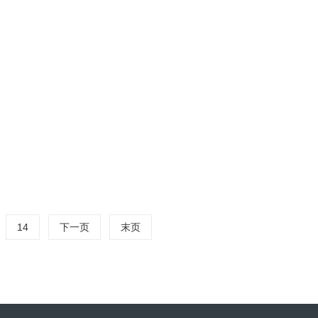
02-23
决定药品安全与疗效的“生命线”。从
2026
的报废，甚至危及患者生命。在构建这
14
下一页
末页