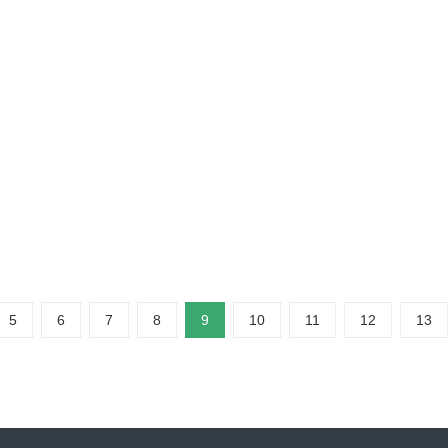
系统采用君昇科技PFA管的原因
医疗技术飞速发展的今天，医药纯水系统不仅是制药生产的“血管”，更是
WFI）的制备到最终灌装前的清洗，任何微量的污染都可能导致整批药品
时，越来越多的顶尖药企和工程设计方将目光投向了君昇科技的高纯PFA...
5
6
7
8
9
10
11
12
13