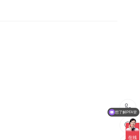
02-23
而保护这微观世界的最后一道屏障，便
2026
芯片可靠性、散热性能与机械强度的关
固...
1
想了解PFA管
2