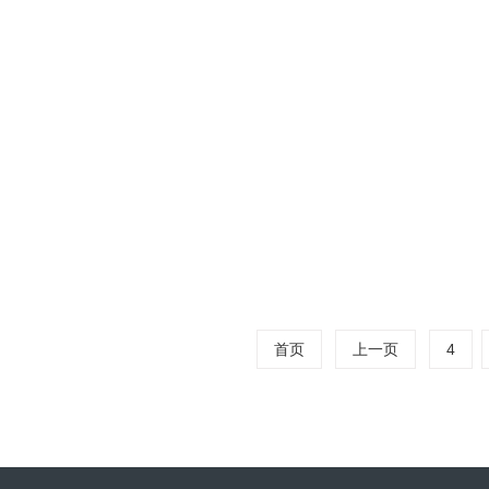
医药纯水
在生物制药与
注射用水（
条“生命线”
阅读量：945
首页
上一页
4